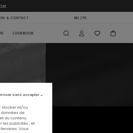
iter
IDE & CONTACT
CARTE CADEAU
BEL / FR
MAGASINS
DS
LOOKBOOK
tinuer sans accepter
 stocker et/ou
os données de
 et du contenu
les publicités ; et
rtenaires. Vous