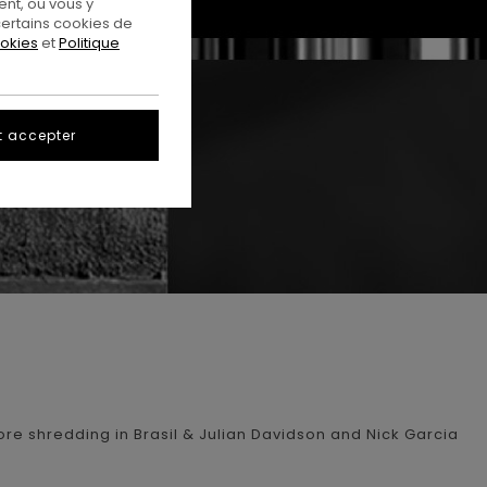
nt, ou vous y
ertains cookies de
ookies
et
Politique
t accepter
more shredding in Brasil & Julian Davidson and Nick Garcia