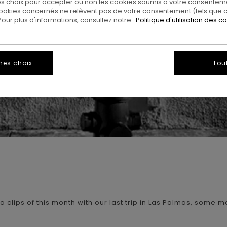
 choix pour accepter ou non les cookies soumis à votre consenteme
ookies concernés ne relèvent pas de votre consentement (tels que c
ur plus d'informations, consultez notre :
Politique d'utilisation des c
mes choix
Tou
a clips of this month with our last trip in Las Palmas, some 