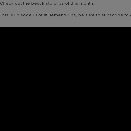
Check out the best Insta clips of this month.
This is Episode 18 of #ElementClips, be sure to subscribe to g