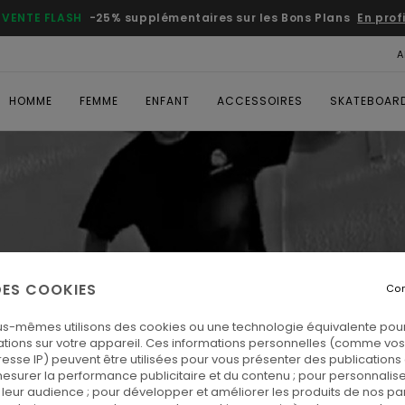
VENTE FLASH
-25% supplémentaires sur les Bons Plans
En prof
A
HOMME
FEMME
ENFANT
ACCESSOIRES
SKATEBOAR
 DES COOKIES
Con
us-mêmes utilisons des cookies ou une technologie équivalente pour
tions sur votre appareil. Ces informations personnelles (comme v
resse IP) peuvent être utilisées pour vous présenter des publications
esurer la performance publicitaire et du contenu ; pour personnaliser 
leur audience ; pour développer et améliorer les produits de nos pa